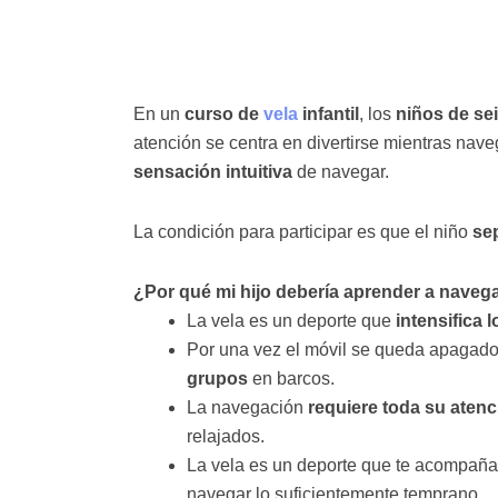
En un
curso de
vela
infantil
, los
niños de se
atención se centra en divertirse mientras nave
sensación intuitiva
de navegar.
La condición para participar es que el niño
se
¿Por qué mi hijo debería aprender a naveg
La vela es un deporte que
intensifica 
Por una vez el móvil se queda apagado.
grupos
en barcos.
La navegación
requiere toda
s
u atenc
relajados.
La vela es un deporte que te acompaña
navegar lo suficientemente temprano.