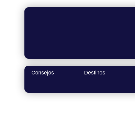
Ir
al
contenido
Consejos
Destinos