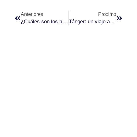
Ant
Siguie
Anteriores
Proximo
¿Cuáles son los beneficios del ecoturismo?
Tánger: un viaje a la encrucijada de culturas