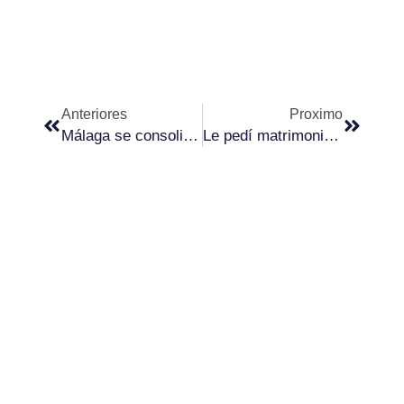
Ant
Siguie
Anteriores
Proximo
Málaga se consolida como destino preferido para alquiler de apartamentos vacacionales
Le pedí matrimonio a mi mujer en Venecia… y acerté de lleno