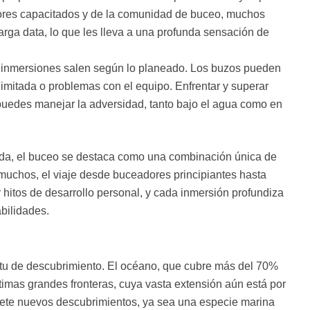
tores capacitados y de la comunidad de buceo, muchos
rga data, lo que les lleva a una profunda sensación de
s inmersiones salen según lo planeado. Los buzos pueden
d limitada o problemas con el equipo. Enfrentar y superar
 puedes manejar la adversidad, tanto bajo el agua como en
vida, el buceo se destaca como una combinación única de
muchos, el viaje desde buceadores principiantes hasta
itos de desarrollo personal, y cada inmersión profundiza
abilidades.
ritu de descubrimiento. El océano, que cubre más del 70%
timas grandes fronteras, cuya vasta extensión aún está por
ete nuevos descubrimientos, ya sea una especie marina