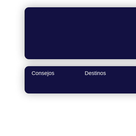
Ir
al
contenido
Consejos
Destinos