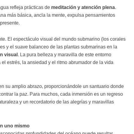
agua refleja prácticas de
meditación y atención plena
.
ana más básica, ancla la mente, expulsa pensamientos
 presente.
te. El
espectáculo visual del mundo submarino (los corales
ces y el suave balanceo de las plantas submarinas en la
n visual
. La pura belleza y maravilla de este entorno
el estrés, la ansiedad y el ritmo abrumador de la vida
en su amplio abrazo, proporcionándole un santuario donde
contrar la paz. Para muchos, cada inmersión es un regreso
turaleza y un recordatorio de las alegrías y maravillas
 en uno mismo
esconocidas profundidades del océano puede resultar