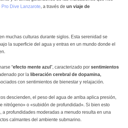
o
Pro Dive Lanzarote
, a través de
un viaje de
 en muchas culturas durante siglos. Esta serenidad se
jo la superficie del agua y entras en un mundo donde el
en.
narse “
efecto mente azul
”, caracterizado por
sentimientos
adenado por la
liberación cerebral de dopamina,
ciados con sentimientos de bienestar y relajación.
s descienden, el peso del agua de arriba aplica presión,
 nitrógeno» o «subidón de profundidad». Si bien esto
s, a profundidades moderadas a menudo resulta en una
fectos calmantes del ambiente submarino.