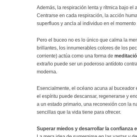
Además, la respiración lenta y rítmica bajo el 
Centrarse en cada respiración, la acción hum
superfluos y ancla al individuo en el momento
Pero el buceo no es lo único que calma la men
brillantes, los innumerables colores de los pe
corriente) actúa como una forma de
meditació
extraño puede ser un poderoso antídoto contra 
moderna.
Esencialmente, el océano acuna al buceador 
el espíritu puede descansar, regenerarse y en
a un estado primario, una reconexión con la na
sencillas que la vida tiene para ofrecer.
Superar miedos y desarrollar la confianza
La mera idea de sumergirse en las vastas y d